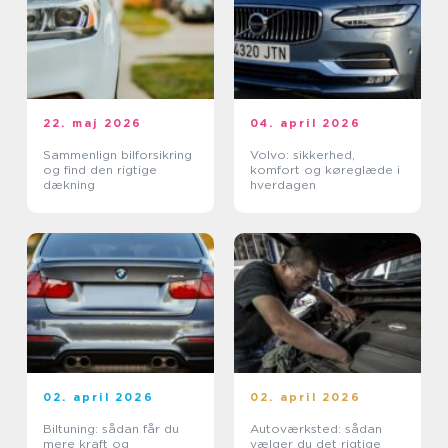
22. maj 2026
04. april 2026
Sammenlign bilforsikring
Volvo: sikkerhed,
og find den rigtige
komfort og køreglæde i
dækning
hverdagen
02. april 2026
02. april 2026
Biltuning: sådan får du
Autoværksted: sådan
mere kraft og
vælger du det rigtige