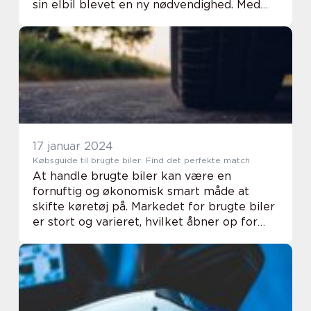
sin elbil blevet en ny nødvendighed. Med
bevidstheden om klimaforandringer og
ønsket om at reducere CO2-udslippet, er
flere ...
17 januar 2024
Købsguide til brugte biler: Find det perfekte match
At handle brugte biler kan være en
fornuftig og økonomisk smart måde at
skifte køretøj på. Markedet for brugte biler
er stort og varieret, hvilket åbner op for
mange muligheder, uanset om du leder
efter en...