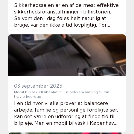
Sikkerhedsselen er en af de mest effektive
sikkerhedsforanstaltninger i bilhistorien.
Selvom den i dag føles helt naturlig at
bruge, var den ikke altid lovpligtig. Før
indførelsen af sikkerhedsselelovgivning
blev tusindvis af men...
03 september 2025
Mobil bilvask i København: En bekvem løsning til din
travle hverdag
I en tid hvor vi alle prøver at balancere
arbejde, familie og personlige forpligtelser,
kan det være en udfordring at finde tid til
bilpleje. Men en mobil bilvask i København
kan være den perfekte løsning for dem,