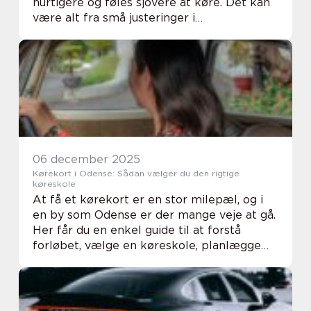
hurtigere og føles sjovere at køre. Det kan
være alt fra små justeringer i
motorstyringen til omfattende
ombygninger med ny turbo, udstødning og
brændstofsystem. F...
06 december 2025
Kørekort i Odense: Sådan vælger du den rigtige
køreskole
At få et kørekort er en stor milepæl, og i
en by som Odense er der mange veje at gå.
Her får du en enkel guide til at forstå
forløbet, vælge en køreskole, planlægge
din træning og b...