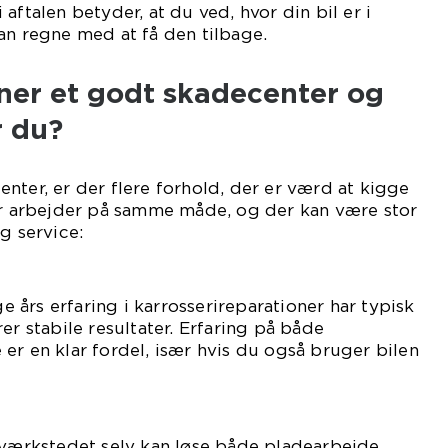
aftalen betyder, at du ved, hvor din bil er i
an regne med at få den tilbage.
er et godt skadecenter og
 du?
nter, er der flere forhold, der er værd at kigge
der arbejder på samme måde, og der kan være stor
g service:
g
års erfaring i karrosserireparationer har typisk
er stabile resultater. Erfaring på både
er en klar fordel, især hvis du også bruger bilen
rkstedet selv kan løse både pladearbejde,