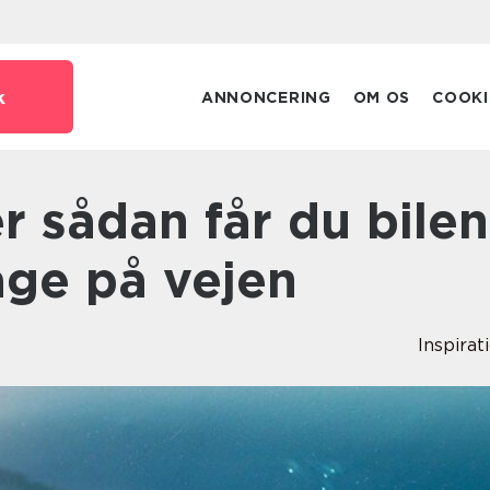
k
ANNONCERING
OM OS
COOKI
bage på vejen
Inspirat