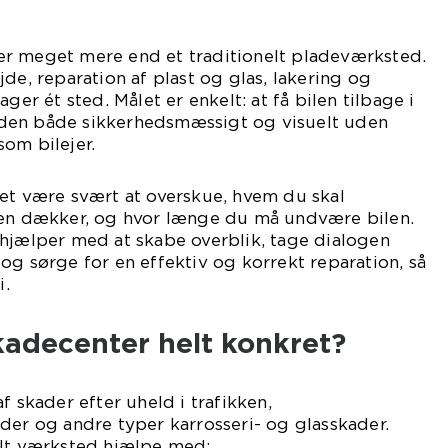
r meget mere end et traditionelt pladeværksted.
de, reparation af plast og glas, lakering og
ger ét sted. Målet er enkelt: at få bilen tilbage i
den både sikkerhedsmæssigt og visuelt uden
om bilejer.
det være svært at overskue, hvem du skal
gen dækker, og hvor længe du må undvære bilen.
 hjælper med at skabe overblik, tage dialogen
og sørge for en effektiv og korrekt reparation, så
i.
kadecenter helt konkret?
f skader efter uheld i trafikken,
der og andre typer karrosseri- og glasskader.
elt værksted hjælpe med: