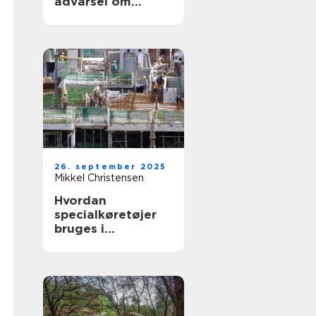
advarsel om
blinde vinkler
26. september 2025
Mikkel Christensen
Hvordan
specialkøretøjer
bruges i
byggepladslogisti
k