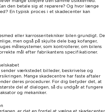
oplever mange bilejere den samme usikkerhed:
Kan den betale sig at reparere? Og hvor længe
ed? En typisk proces i et skadecenter kan
smed eller karrosseritekniker bilen grundigt. De
nlige, men også på skjulte dele bag kofanger,
ruges målesystemer, som kontrollerer, om bilens
orrekte mål efter fabrikantens specifikationer.
selskabet
, sender værkstedet billeder, beskrivelse og
orsikringen. Mange skadecentre har faste aftaler
ender deres procedurer. For dig betyder det, at
tørste del af dialogen, så du undgår at fungere
aksator og mekaniker.
on
erdagen, er det en fordel at vælge et skadecenter,