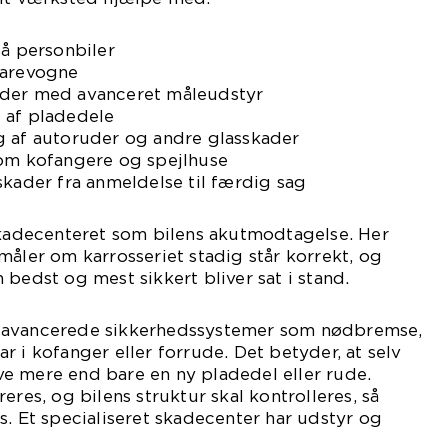
på personbiler
varevogne
ader med avanceret måleudstyr
 af pladedele
g af autoruder og andre glasskader
som kofangere og spejlhuse
skader fra anmeldelse til færdig sag
skadecenteret som bilens akutmodtagelse. Her
måler om karrosseriet stadig står korrekt, og
 bedst og mest sikkert bliver sat i stand.
 avancerede sikkerhedssystemer som nødbremse,
r i kofanger eller forrude. Det betyder, at selv
e mere end bare en ny pladedel eller rude.
eres, og bilens struktur skal kontrolleres, så
s. Et specialiseret skadecenter har udstyr og