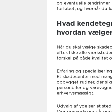
og eventuelle ændringer i 
forløbet, og hvornår du k
Hvad kendetegn
hvordan vælger
Når du skal vælge skadece
efter. Ikke alle værkste
forskel på både kvalitet o
Erfaring og specialiserin
Et skadecenter med mange 
opbygget rutiner, der sikr
personbiler og varevogne 
erhvervsmæssigt.
Udvalg af ydelser ét sted
Vær opmærksom på, om væ