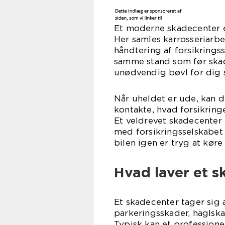
Et moderne skadecenter e
Her samles karrosseriarbej
håndtering af forsikringssa
samme stand som før ska
unødvendig bøvl for dig s
Når uheldet er ude, kan 
kontakte, hvad forsikrin
Et veldrevet skadecenter
med forsikringsselskabet 
bilen igen er tryg at køre 
Hvad laver et s
Et skadecenter tager sig a
parkeringsskader, haglska
Typisk kan et profession