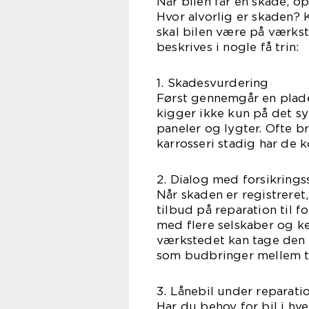
Når bilen får en skade, 
Hvor alvorlig er skaden? 
skal bilen være på værkst
beskrives i nogle få trin:
1. Skadesvurdering
Først gennemgår en plade
kigger ikke kun på det sy
paneler og lygter. Ofte b
karrosseri stadig har de k
2. Dialog med forsikrings
Når skaden er registreret
tilbud på reparation til f
med flere selskaber og k
værkstedet kan tage den s
som budbringer mellem t
3. Lånebil under reparati
Har du behov for bil i hv