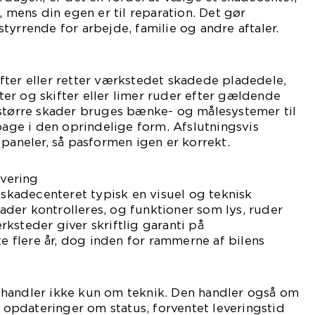
, mens din egen er til reparation. Det gør
tyrrende for arbejde, familie og andre aftaler.
fter eller retter værkstedet skadede pladedele,
er og skifter eller limer ruder efter gældende
 større skader bruges bænke- og målesystemer til
lbage i den oprindelige form. Afslutningsvis
 paneler, så pasformen igen er korrekt.
evering
r skadecenteret typisk en visuel og teknisk
der kontrolleres, og funktioner som lys, ruder
ksteder giver skriftlig garanti på
te flere år, dog inden for rammerne af bilens
handler ikke kun om teknik. Den handler også om
pdateringer om status, forventet leveringstid