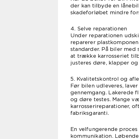
der kan tilbyde en lånebil
skadeforløbet mindre fors
4. Selve reparationen
Under reparationen udski
reparerer plastkomponent
standarder. På biler med
at trække karrosseriet ti
justeres døre, klapper og
5. Kvalitetskontrol og afl
Før bilen udleveres, lave
gennemgang. Lakerede fla
og døre testes. Mange vær
karrosserireparationer, of
fabriksgaranti.
En velfungerende proces 
kommunikation. Løbende o