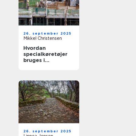
26. september 2025
Mikkel Christensen
Hvordan
specialkøretøjer
bruges i
byggepladslogisti
k
26. september 2025