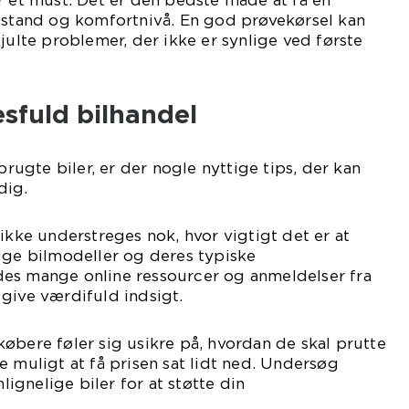
r et must. Det er den bedste måde at få en
ilstand og komfortnivå. En god prøvekørsel kan
julte problemer, der ikke er synlige ved første
esfuld bilhandel
 brugte biler, er der nogle nyttige tips, der kan
dig.
 ikke understreges nok, hvor vigtigt det er at
ige bilmodeller og deres typiske
es mange online ressourcer og anmeldelser fra
give værdifuld indsigt.
øbere føler sig usikre på, hvordan de skal prutte
e muligt at få prisen sat lidt ned. Undersøg
gnelige biler for at støtte din