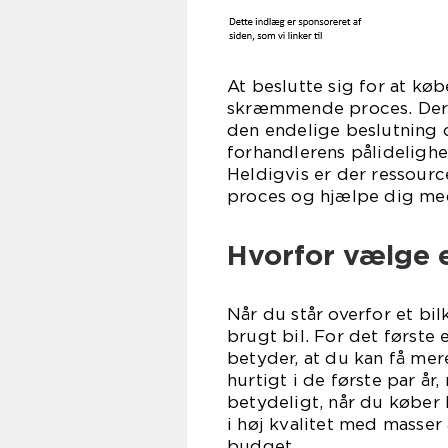
At beslutte sig for at k
skræmmende proces. Der e
den endelige beslutning
forhandlerens pålideligh
Heldigvis er der ressour
proces og hjælpe dig med 
Hvorfor vælge e
Når du står overfor et bi
brugt bil. For det første 
betyder, at du kan få mer
hurtigt i de første par å
betydeligt, når du køber 
i høj kvalitet med masser a
budget.