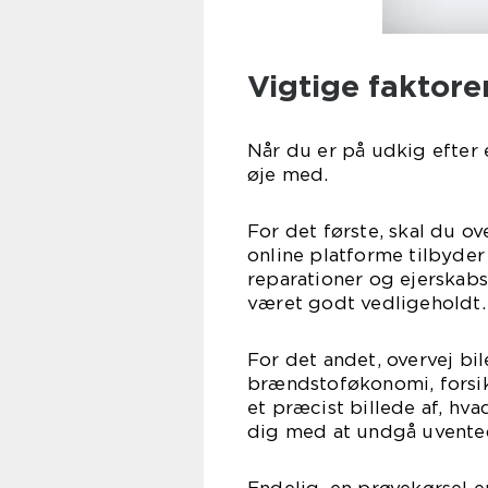
Vigtige faktore
Når du er på udkig efter e
øje med.
For det første, skal du o
online platforme tilbyder 
reparationer og ejerskabsh
været godt vedligeholdt.
For det andet, overvej bi
brændstoføkonomi, forsik
et præcist billede af, hva
dig med at undgå uvented