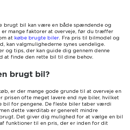
øbe brugt bil kan være en både spændende og
r mange faktorer at overveje, før du træffer
 om at
købe brugte biler
. Fra pris til bilmodel og
ed, kan valgmulighederne synes uendelige.
cer og tips, der kan guide dig gennem denne
at finde den rette bil til dine behov.
n brugt bil?
lkøb, er der mange gode grunde til at overveje en
er prisen ofte meget lavere end nye biler, hvilket
e bil for pengene. De fleste biler taber værdi
r, men dette værditab er generelt mindre
brugt. Det giver dig mulighed for at vælge en bil
f funktioner til en pris, der er inden for dit