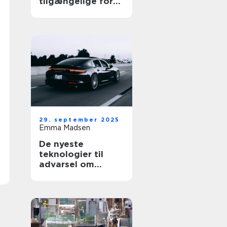
tilgængelige for
alle
29. september 2025
Emma Madsen
De nyeste
teknologier til
advarsel om
blinde vinkler