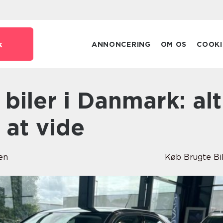
k
ANNONCERING
OM OS
COOKI
 at vide
en
Køb Brugte Bi