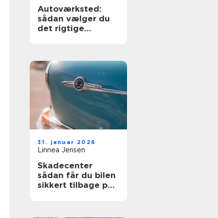
Autoværksted:
sådan vælger du
det rigtige
værksted til din bil
31. januar 2026
Linnea Jensen
Skadecenter
sådan får du bilen
sikkert tilbage på
vejen