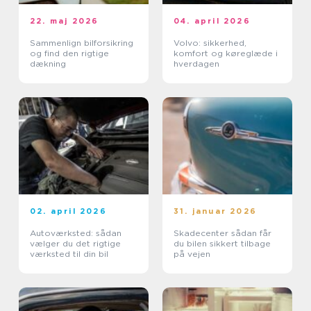
22. maj 2026
04. april 2026
Sammenlign bilforsikring
Volvo: sikkerhed,
og find den rigtige
komfort og køreglæde i
dækning
hverdagen
02. april 2026
31. januar 2026
Autoværksted: sådan
Skadecenter sådan får
vælger du det rigtige
du bilen sikkert tilbage
værksted til din bil
på vejen