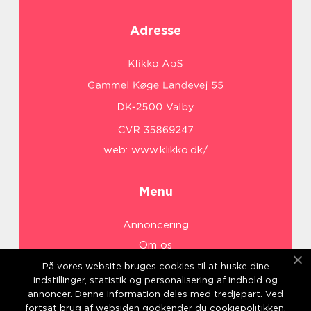
Adresse
web:
www.klikko.dk/
Menu
Annoncering
Om os
Cookies
På vores website bruges cookies til at huske dine
indstillinger, statistik og personalisering af indhold og
Kontakt os
annoncer. Denne information deles med tredjepart. Ved
Sitemap
fortsat brug af websiden godkender du cookiepolitikken.