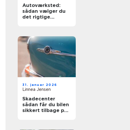
Autoværksted:
sådan vælger du
det rigtige
værksted til din bil
31. januar 2026
Linnea Jensen
Skadecenter
sådan får du bilen
sikkert tilbage på
vejen