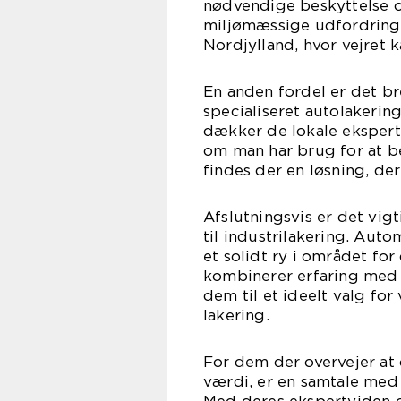
nødvendige beskyttelse o
miljømæssige udfordringe
Nordjylland, hvor vejret 
En anden fordel er det bre
specialiseret autolakerin
dækker de lokale ekspert
om man har brug for at bes
findes der en løsning, der
Afslutningsvis er det vig
til industrilakering. Auto
et solidt ry i området fo
kombinerer erfaring med e
dem til et ideelt valg fo
lakering.
For dem der overvejer at
værdi, er en samtale med l