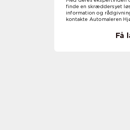
Med deres ekspertviden o
finde en skræddersyet løs
information og rådgivnin
kontakte Automaleren Hjø
Få 