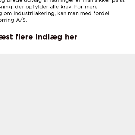
g brede udvalg af løsninger er man sikker på at
ning, der opfylder alle krav. For mere
g om industrilakering, kan man med fordel
rring A/S.
læst flere indlæg her