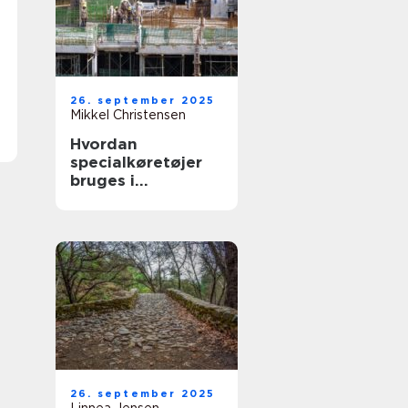
26. september 2025
Mikkel Christensen
Hvordan
specialkøretøjer
bruges i
byggepladslogisti
k
26. september 2025