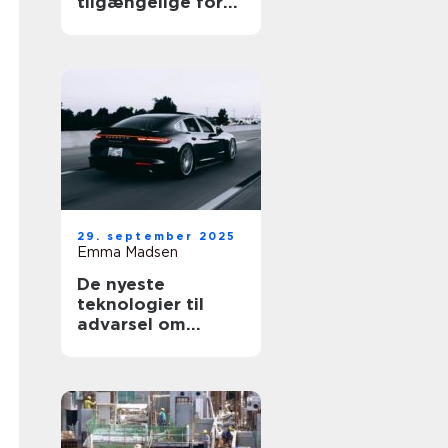
tilgængelige for
alle
29. september 2025
Emma Madsen
De nyeste
teknologier til
advarsel om
blinde vinkler