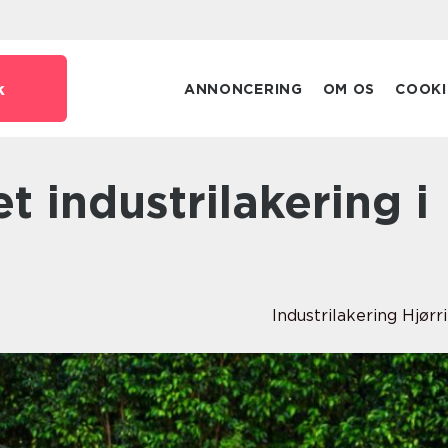
k
ANNONCERING
OM OS
COOKI
Industrilakering Hjørr