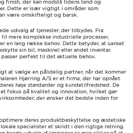
g finish, der kan modstå tidens tand og
r. Dette er især vigtigt i områder som
kan være omskifteligt og barsk.
de udvalg af tjenester, der tilbydes. Fra
g til mere komplekse industrielle processer,
er en lang række behov. Dette betyder, at uanset
kytte sin bil, maskinel eller andet inventar,
 passer perfekt til det aktuelle behov.
tigt at vælge en pålidelig partner, når det kommer
maleren Hjørring A/S er et firma, der har opnået
r deres høje standarder og kundetilfredshed. De
t fokus på kvalitet og innovation, hvilket gør
r virksomheder, der ønsker det bedste inden for
 optimere deres produktbeskyttelse og æstetiske
okale specialister et skridt i den rigtige retning.