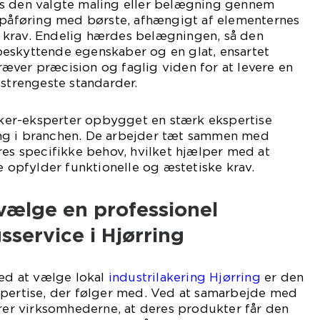
s den valgte maling eller belægning gennem
r påføring med børste, afhængigt af elementernes
 krav. Endelig hærdes belægningen, så den
eskyttende egenskaber og en glat, ensartet
 kræver præcision og faglig viden for at levere en
 strengeste standarder.
laker-eksperter opbygget en stærk ekspertise
ng i branchen. De arbejder tæt sammen med
res specifikke behov, hvilket hjælper med at
e opfylder funktionelle og æstetiske krav.
vælge en professionel
sservice i Hjørring
ved at vælge lokal
industrilakering Hjørring
er den
spertise, der følger med. Ved at samarbejde med
krer virksomhederne, at deres produkter får den