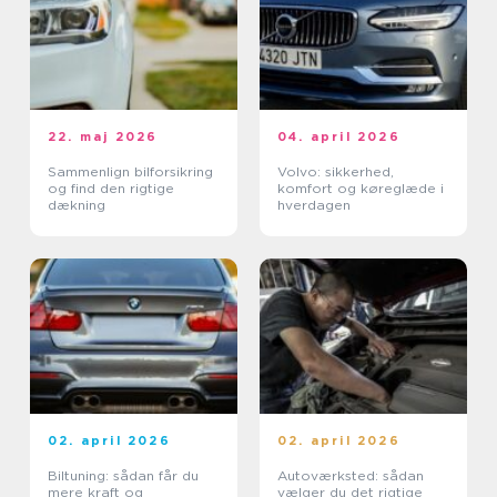
22. maj 2026
04. april 2026
Sammenlign bilforsikring
Volvo: sikkerhed,
og find den rigtige
komfort og køreglæde i
dækning
hverdagen
02. april 2026
02. april 2026
Biltuning: sådan får du
Autoværksted: sådan
mere kraft og
vælger du det rigtige