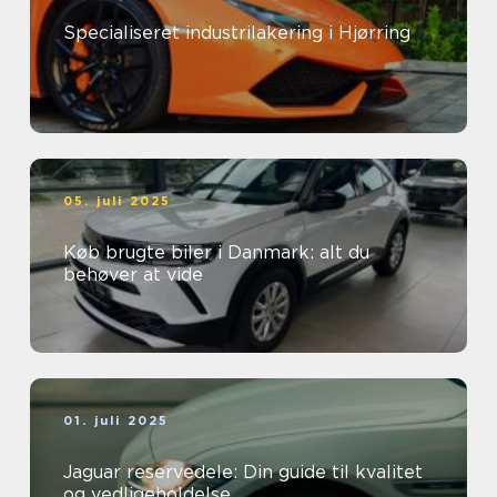
Specialiseret industrilakering i Hjørring
05. juli 2025
Køb brugte biler i Danmark: alt du
behøver at vide
01. juli 2025
Jaguar reservedele: Din guide til kvalitet
og vedligeholdelse