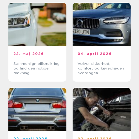
22. maj 2026
04. april 2026
Sammenlign bilforsikring
Volvo: sikkerhed,
og find den rigtige
komfort og køreglæde i
dækning
hverdagen
02. april 2026
02. april 2026