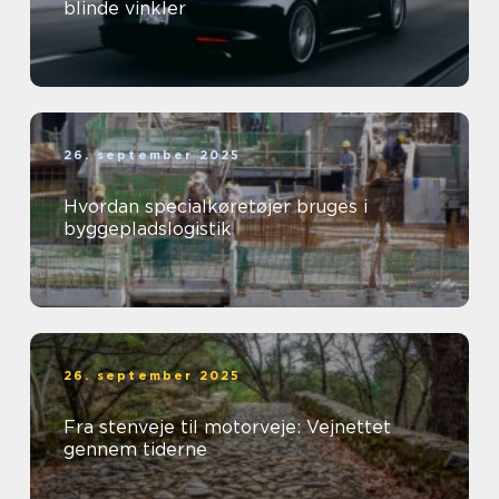
blinde vinkler
26. september 2025
Hvordan specialkøretøjer bruges i
byggepladslogistik
26. september 2025
Fra stenveje til motorveje: Vejnettet
gennem tiderne