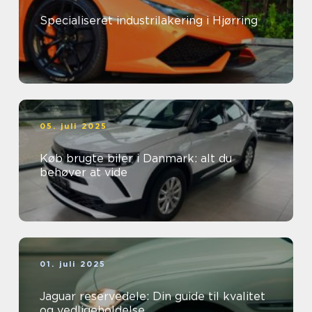
Specialiseret industrilakering i Hjørring
05. juli 2025
Køb brugte biler i Danmark: alt du
behøver at vide
01. juli 2025
Jaguar reservedele: Din guide til kvalitet
og vedligeholdelse