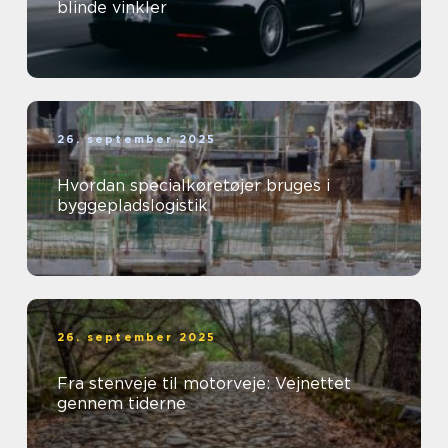
blinde vinkler
26. september 2025
Hvordan specialkøretøjer bruges i
byggepladslogistik
26. september 2025
Fra stenveje til motorveje: Vejnettet
gennem tiderne