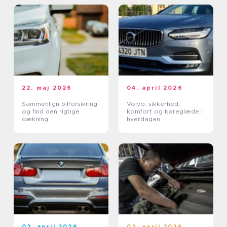
22. maj 2026
04. april 2026
Sammenlign bilforsikring
Volvo: sikkerhed,
og find den rigtige
komfort og køreglæde i
dækning
hverdagen
02. april 2026
02. april 2026