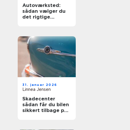
Autoværksted:
sådan vælger du
det rigtige
værksted til din bil
31. januar 2026
Linnea Jensen
Skadecenter
sådan får du bilen
sikkert tilbage på
vejen