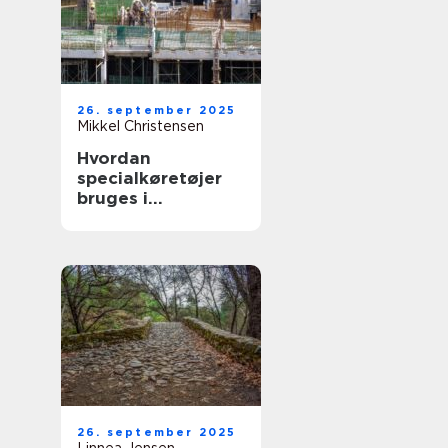
26. september 2025
Mikkel Christensen
Hvordan
specialkøretøjer
bruges i
byggepladslogisti
k
26. september 2025