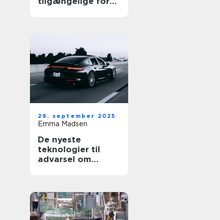
tilgængelige for
alle
29. september 2025
Emma Madsen
De nyeste
teknologier til
advarsel om
blinde vinkler