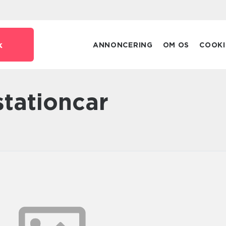
k
ANNONCERING
OM OS
COOKI
stationcar