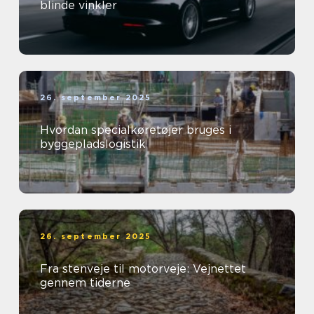
blinde vinkler
26. september 2025
Hvordan specialkøretøjer bruges i
byggepladslogistik
26. september 2025
Fra stenveje til motorveje: Vejnettet
gennem tiderne