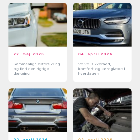
22. maj 2026
04. april 2026
Sammenlign bilforsikring
Volvo: sikkerhed,
og find den rigtige
komfort og køreglæde i
dækning
hverdagen
02. april 2026
02. april 2026