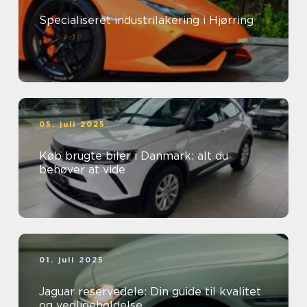
Specialiseret industrilakering i Hjørring
05. juli 2025
Køb brugte biler i Danmark: alt du
behøver at vide
01. juli 2025
Jaguar reservedele: Din guide til kvalitet
og vedligeholdelse