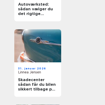
Autoværksted:
sådan vælger du
det rigtige
værksted til din bil
31. januar 2026
Linnea Jensen
Skadecenter
sådan får du bilen
sikkert tilbage på
vejen