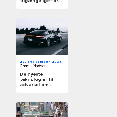
tilgængelige for
alle
29. september 2025
Emma Madsen
De nyeste
teknologier til
advarsel om
blinde vinkler