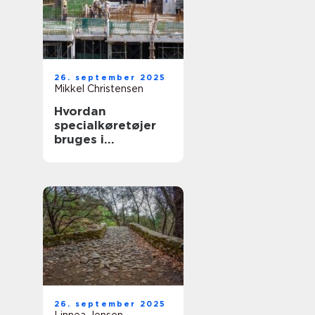
26. september 2025
Mikkel Christensen
Hvordan
specialkøretøjer
bruges i
byggepladslogisti
k
26. september 2025