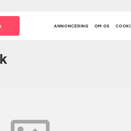
k
ANNONCERING
OM OS
COOKI
k