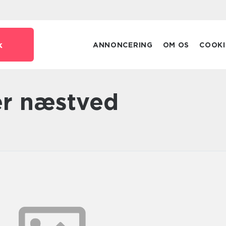
k
ANNONCERING
OM OS
COOKI
er næstved