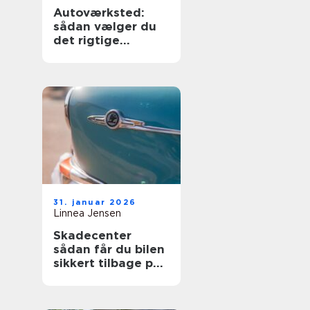
Autoværksted:
sådan vælger du
det rigtige
værksted til din bil
31. januar 2026
Linnea Jensen
Skadecenter
sådan får du bilen
sikkert tilbage på
vejen