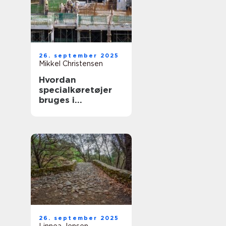
26. september 2025
Mikkel Christensen
Hvordan
specialkøretøjer
bruges i
byggepladslogisti
k
26. september 2025