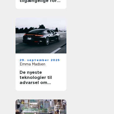
tilgængelige for
alle
29. september 2025
Emma Madsen
De nyeste
teknologier til
advarsel om
blinde vinkler