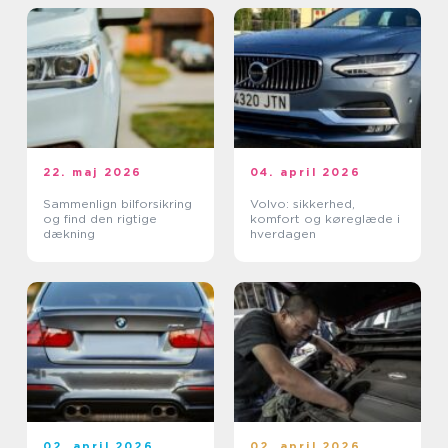
22. maj 2026
04. april 2026
Sammenlign bilforsikring
Volvo: sikkerhed,
og find den rigtige
komfort og køreglæde i
dækning
hverdagen
02. april 2026
02. april 2026