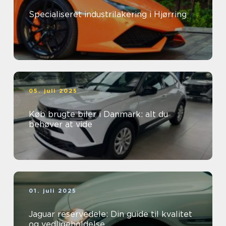
Specialiseret industrilakering i Hjørring
05. juli 2025
Køb brugte biler i Danmark: alt du
behøver at vide
01. juli 2025
Jaguar reservedele: Din guide til kvalitet
og vedligeholdelse