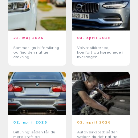
22. maj 2026
04. april 2026
Sammenlign bilforsikring
Volvo: sikkerhed,
og find den rigtige
komfort og køreglæde i
dækning
hverdagen
02. april 2026
02. april 2026
Biltuning: sådan får du
Autoværksted: sådan
mere kraft og
vælger du det rigtige