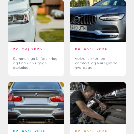
22. maj 2026
04. april 2026
Sammenlign bilforsikring
Volvo: sikkerhed,
og find den rigtige
komfort og køreglæde i
dækning
hverdagen
02. april 2026
02. april 2026