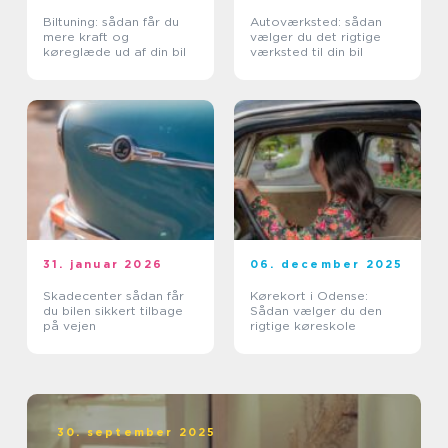
Biltuning: sådan får du
Autoværksted: sådan
mere kraft og
vælger du det rigtige
køreglæde ud af din bil
værksted til din bil
31. januar 2026
06. december 2025
Skadecenter sådan får
Kørekort i Odense:
du bilen sikkert tilbage
Sådan vælger du den
på vejen
rigtige køreskole
30. september 2025