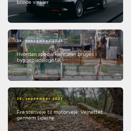
blinde vinkler
26. september 2025
Hvordan specialkøretøjer bruges i
byggepladslogistik
26. september 2025
Fra stenveje til motorveje: Vejnettet
gennem tiderne