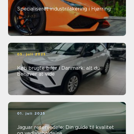
Specialiseret industrilakering i Hjørring
05. juli 2025
Køb brugte biler i Danmark: alt du
behøver at vide
01. juli 2025
Jaguar reservedele: Din guide til kvalitet
og vedligeholdelse