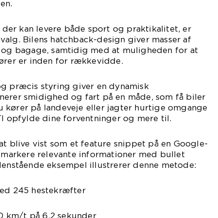
en.
, der kan levere både sport og praktikalitet, er
valg. Bilens hatchback-design giver masser af
r og bagage, samtidig med at muligheden for at
ører er inden for rækkevidde.
og præcis styring giver en dynamisk
nerer smidighed og fart på en måde, som få biler
 kører på landeveje eller jagter hurtige omgange
TI opfylde dine forventninger og mere til.
at blive vist som et feature snippet på en Google-
t markere relevante informationer med bullet
edenstående eksempel illustrerer denne metode:
med 245 hestekræfter
100 km/t på 6,2 sekunder