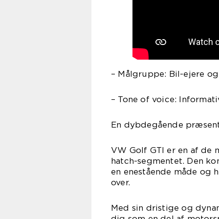
– Målgruppe: Bil-ejere og
– Tone of voice: Informati
En dybdegående præsenta
VW Golf GTI er en af de 
hatch-segmentet. Den kom
en enestående måde og har
over.
Med sin dristige og dynamis
dig som en del af motorsp