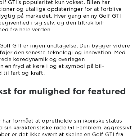
olf GTI’s popularitet kun vokset. Bilen har
oner og utallige opdateringer for at forblive
ygtig på markedet. Hver gang en ny Golf GTI
begivenhed i sig selv, og den tiltrak bil-
ed fra hele verden.
 Golf GTI er ingen undtagelse. Den bygger videre
lføjer den seneste teknologi og innovation. Med
erede køredynamik og overlegen
 en fryd at køre i og et symbol på bil-
til fart og kraft.
kst for mulighed for featured
r har formået at opretholde sin ikoniske status
 sin karakteristiske røde GTI-emblem, aggressivt
er er det ikke svært at skelne en Golf GTI fra