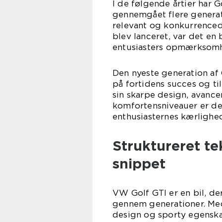
I de følgende årtier har G
gennemgået flere generati
relevant og konkurrenced
blev lanceret, var det en 
entusiasters opmærksomh
Den nyeste generation af
på fortidens succes og ti
sin skarpe design, avanc
komfortensniveauer er den
enthusiasternes kærlighed 
Struktureret te
snippet
VW Golf GTI er en bil, de
gennem generationer. Med
design og sporty egenskab