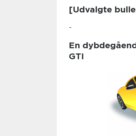
[Udvalgte bulle
–
En dybdegåend
GTI