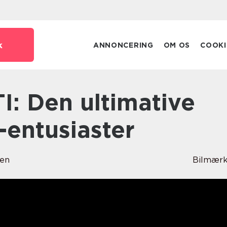
k
ANNONCERING
OM OS
COOKI
l-entusiaster
sen
Bilmærk