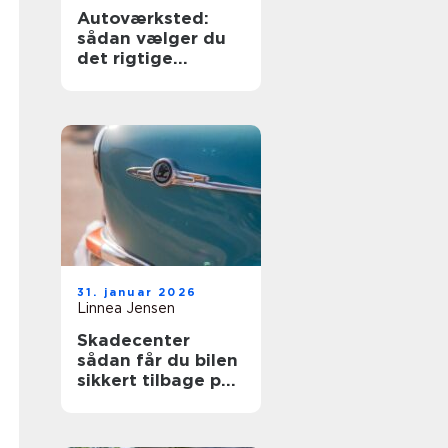
Autoværksted:
sådan vælger du
det rigtige
værksted til din bil
31. januar 2026
Linnea Jensen
Skadecenter
sådan får du bilen
sikkert tilbage på
vejen