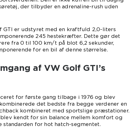
 køretøj, der tilbyder en adrenaline-rush uden
 GTI er udstyret med en kraftfuld 2,0-liters
 imponerende 245 hestekræfter. Dette gør det
rere fra 0 til 100 km/t på blot 6,2 sekunder,
imponerende for en bil af denne størrelse.
emgang af VW Golf GTI’s
eret for første gang tilbage i 1976 og blev
n kombinerede det bedste fra begge verdener en
chback kombineret med sportslige præstationer.
 blev kendt for sin balance mellem komfort og
te standarden for hot hatch-segmentet.