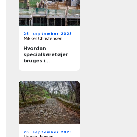
26. september 2025
Mikkel Christensen
Hvordan
specialkøretøjer
bruges i
byggepladslogisti
k
26. september 2025