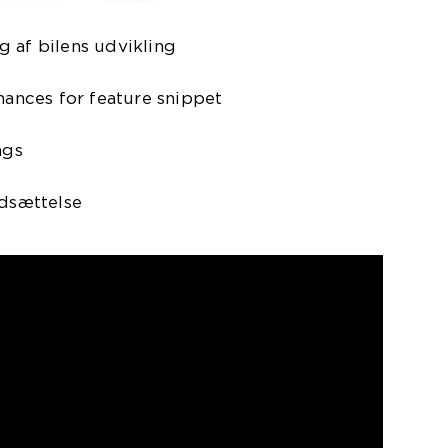
 af bilens udvikling
chances for feature snippet
ags
ndsættelse