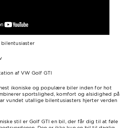
 bilentusiaster
v
tion af VW Golf GTI
mest ikoniske og populære biler inden for hot
binerer sportslighed, komfort og alsidighed på
 vundet utallige bilentusiasters hjerter verden
ke stil er Golf GTI en bil, der får dig til at føle
ortsverdenen. Den er ikke kun en bil til daglig