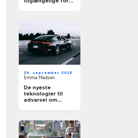
tilgængelige for
alle
29. september 2025
Emma Madsen
De nyeste
teknologier til
advarsel om
blinde vinkler