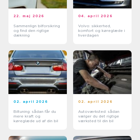
22. maj 2026
04. april 2026
Sammenlign bilforsikring
Volvo: sikkerhed,
og find den rigtige
komfort og køreglæde i
dækning
hverdagen
02. april 2026
02. april 2026
Biltuning: sådan får du
Autoværksted: sådan
mere kraft og
vælger du det rigtige
køreglæde ud af din bil
værksted til din bil