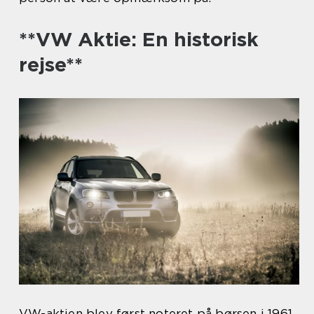
**VW Aktie: En historisk
rejse**
VW-aktien blev først noteret på børsen i 1961