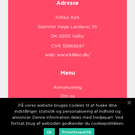
Adresse
web:
www.klikko.dk/
Menu
Annoncering
Om os
Cookies
På vores website bruges cookies til at huske dine
indstillinger, statistik og personalisering af indhold og
Kontakt os
annoncer. Denne information deles med tredjepart. Ved
Sitemap
fortsat brug af websiden godkender du cookiepolitikken.
Ok
Privatlivspolitik