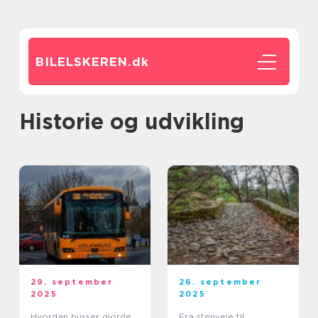
BILELSKEREN.
dk
Historie og udvikling
29. september
26. september
2025
2025
Hvordan busser gjorde
Fra stenveje til